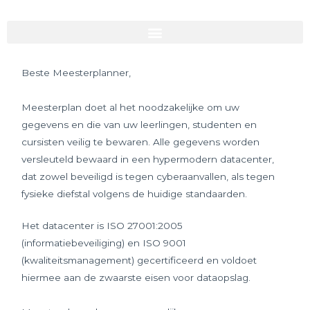
Ga
naar
ALGEMENE VOORWAARDEN
de
inhoud
Beste Meesterplanner,
Meesterplan doet al het noodzakelijke om uw
gegevens en die van uw leerlingen, studenten en
cursisten veilig te bewaren. Alle gegevens worden
versleuteld bewaard in een hypermodern datacenter,
dat zowel beveiligd is tegen cyberaanvallen, als tegen
fysieke diefstal volgens de huidige standaarden.
Het datacenter is ISO 27001:2005
(informatiebeveiliging) en ISO 9001
(kwaliteitsmanagement) gecertificeerd en voldoet
hiermee aan de zwaarste eisen voor dataopslag.